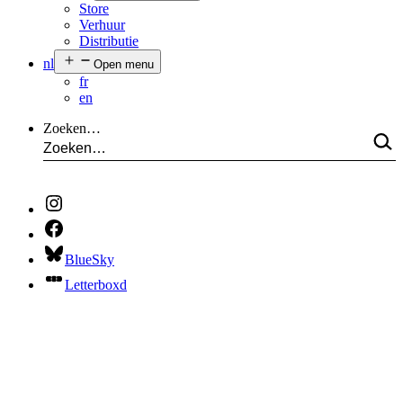
Store
Verhuur
Distributie
nl
Open menu
fr
en
Zoeken…
BlueSky
Letterboxd