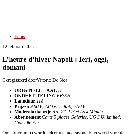
Films
12 februari 2025
L’heure d’hiver Napoli : Ieri, oggi,
domani
Geregisseerd door
Vittorio De Sica
ORIGINELE TAAL
IT
ONDERTITELING
FR/EN
Langduur
118
Prijzen
9.80 €, 7.80 €, 7.00 €, 6.50 €
Moderatorkaartje
Art. 27
,
Ticket Last Minute
Abonnement
Carte 5 places Galeries
,
UGC Unlimited
,
Cineville Pass
Ons programma wordt iedere maandagavond bijgewerkt voor de