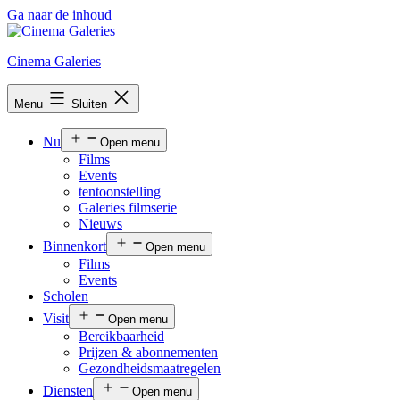
Ga naar de inhoud
Cinema Galeries
Menu
Sluiten
Nu
Open menu
Films
Events
tentoonstelling
Galeries filmserie
Nieuws
Binnenkort
Open menu
Films
Events
Scholen
Visit
Open menu
Bereikbaarheid
Prijzen & abonnementen
Gezondheidsmaatregelen
Diensten
Open menu