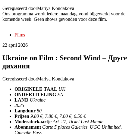
Geregisseerd door
Mariya Kondakova
Ons programma wordt iedere maandagavond bijgewerkt voor de
komende week. Geen shows gevonden voor deze film.
Films
22 april 2026
Ukraine on Film : Second Wind – Друге
дихання
Geregisseerd door
Mariya Kondakova
ORIGINELE TAAL
UK
ONDERTITELING
EN
LAND
Ukraine
2025
Langduur
80
Prijzen
9.80 €, 7.80 €, 7.00 €, 6.50 €
Moderatorkaartje
Art. 27
,
Ticket Last Minute
Abonnement
Carte 5 places Galeries
,
UGC Unlimited
,
Cineville Pass