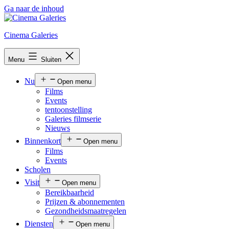
Ga naar de inhoud
Cinema Galeries
Menu
Sluiten
Nu
Open menu
Films
Events
tentoonstelling
Galeries filmserie
Nieuws
Binnenkort
Open menu
Films
Events
Scholen
Visit
Open menu
Bereikbaarheid
Prijzen & abonnementen
Gezondheidsmaatregelen
Diensten
Open menu