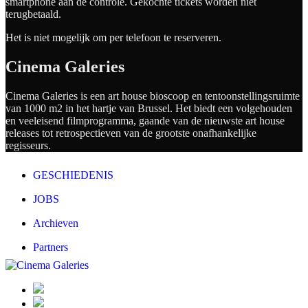
smartphone aan de controle. Gekochte tickets worden niet
terugbetaald.
Het is niet mogelijk om per telefoon te reserveren.
Cinema Galeries
Cinema Galeries is een art house bioscoop en tentoonstellingsruimte
van 1000 m2 in het hartje van Brussel. Het biedt een volgehouden
en veeleisend filmprogramma, gaande van de nieuwste art house
releases tot retrospectieven van de grootste onafhankelijke
regisseurs.
GESCHIEDENIS
JOBS
Archieven
Partners