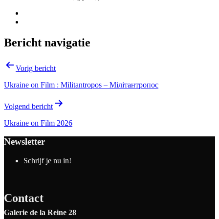
Bericht navigatie
Vorig bericht
Ukraine on Film : Militantropos – Мілітантропос
Volgend bericht
Ukraine on Film 2026
Newsletter
Schrijf je nu in!
Contact
Galerie de la Reine 28