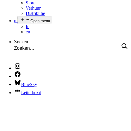
Store
Verhuur
Distributie
nl
Open menu
fr
en
Zoeken…
BlueSky
Letterboxd