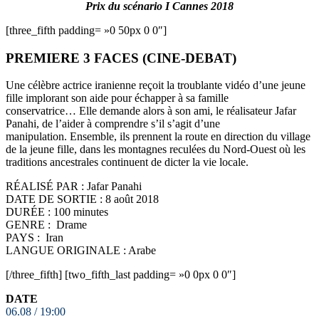
Prix du scénario I Cannes 2018
[three_fifth padding= »0 50px 0 0″]
PREMIERE 3 FACES (CINE-DEBAT)
Une célèbre actrice iranienne reçoit la troublante vidéo d’une jeune
fille implorant son aide pour échapper à sa famille
conservatrice… Elle demande alors à son ami, le réalisateur Jafar
Panahi, de l’aider à comprendre s’il s’agit d’une
manipulation. Ensemble, ils prennent la route en direction du village
de la jeune fille, dans les montagnes reculées du Nord-Ouest où les
traditions ancestrales continuent de dicter la vie locale.
RÉALISÉ PAR : Jafar Panahi
DATE DE SORTIE : 8 août 2018
DURÉE : 100 minutes
GENRE : Drame
PAYS : Iran
LANGUE ORIGINALE : Arabe
[/three_fifth] [two_fifth_last padding= »0 0px 0 0″]
DATE
06.08 / 19:00