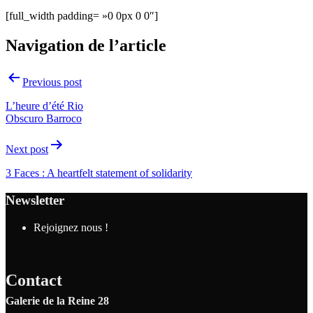
[full_width padding= »0 0px 0 0″]
Navigation de l’article
Previous post
L’heure d’été Rio
Obscuro Barroco
Next post
3 Faces : A heartfelt statement of solidarity
Newsletter
Rejoignez nous !
Contact
Galerie de la Reine 28