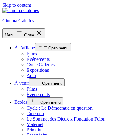
Skip to content
Cinema Galeries
Menu
Close
À l’affiche
Open menu
Films
Événements
Cycle Galeries
Expositions
Actu
À venir
Open menu
Films
Événements
Écoles
Open menu
Cycle : La Démocratie en question
Cinemini
Le Sommet des Dieux x Fondation Folon
Maternel
Primaire