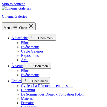
Skip to content
Cinema Galeries
Menu
Close
À l’affiche
Open menu
Films
Événements
Cycle Galeries
Expositions
Actu
À venir
Open menu
Films
Événements
Écoles
Open menu
Cycle : La Démocratie en question
Cinemini
Le Sommet des Dieux x Fondation Folon
Maternel
Primaire