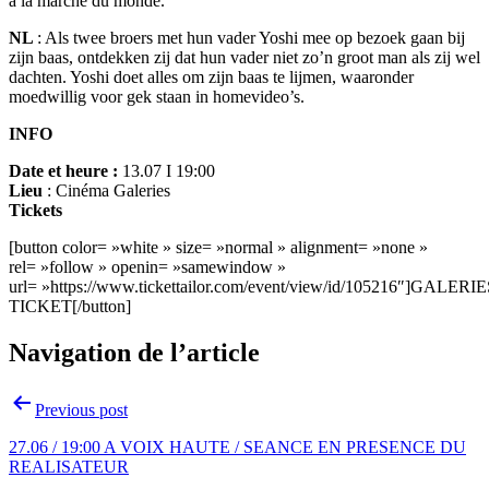
à la marche du monde.
NL
: Als twee broers met hun vader Yoshi mee op bezoek gaan bij
zijn baas, ontdekken zij dat hun vader niet zo’n groot man als zij wel
dachten. Yoshi doet alles om zijn baas te lijmen, waaronder
moedwillig voor gek staan in homevideo’s.
INFO
Date et heure :
13.07 I 19:00
Lieu
: Cinéma Galeries
Tickets
[button color= »white » size= »normal » alignment= »none »
rel= »follow » openin= »samewindow »
url= »https://www.tickettailor.com/event/view/id/105216″]GALERI
TICKET[/button]
Navigation de l’article
Previous post
27.06 / 19:00 A VOIX HAUTE / SEANCE EN PRESENCE DU
REALISATEUR