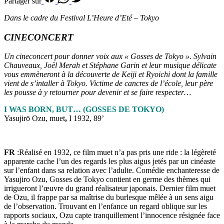
Partager sur
Dans le cadre du Festival L’Heure d’Eté – Tokyo
CINECONCERT
Un cineconcert pour donner voix aux « Gosses de Tokyo ». Sylvain
Chauveaux, Joël Merah et Stéphane Garin et leur musique délicate
vous emmèneront à la découverte de Keiji et Ryoichi dont la famille
vient de s’intaller à Tokyo. Victime de cancres de l’école, leur père
les pousse à y retourner pour devenir et se faire respecter…
I WAS BORN, BUT… (GOSSES DE TOKYO)
Yasujirō Ozu, muet
,
I 1932, 89’
FR
:Réalisé en 1932, ce film muet n’a pas pris une ride : la légèreté
apparente cache l’un des regards les plus aigus jetés par un cinéaste
sur l’enfant dans sa relation avec l’adulte. Comédie enchanteresse de
Yasujiro Ozu, Gosses de Tokyo contient en germe des thèmes qui
irrigueront l’œuvre du grand réalisateur japonais. Dernier film muet
de Ozu, il frappe par sa maîtrise du burlesque mêlée à un sens aigu
de l’observation. Trouvant en l’enfance un regard oblique sur les
rapports sociaux, Ozu capte tranquillement l’innocence résignée face