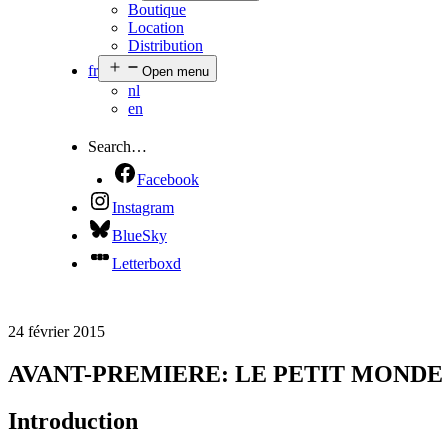
Boutique
Location
Distribution
fr
Open menu
nl
en
Search…
Facebook
Instagram
BlueSky
Letterboxd
24 février 2015
AVANT-PREMIERE: LE PETIT MONDE
Introduction