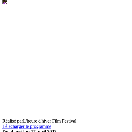
L’heure d’hiver Beirut
Réalisé par
L'heure d'hiver Film Festival
Télécharger le programme
Du 4 avril au 17 avril 2022