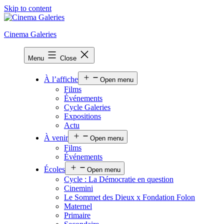
Skip to content
Cinema Galeries
Menu
Close
À l’affiche
Open menu
Films
Événements
Cycle Galeries
Expositions
Actu
À venir
Open menu
Films
Événements
Écoles
Open menu
Cycle : La Démocratie en question
Cinemini
Le Sommet des Dieux x Fondation Folon
Maternel
Primaire