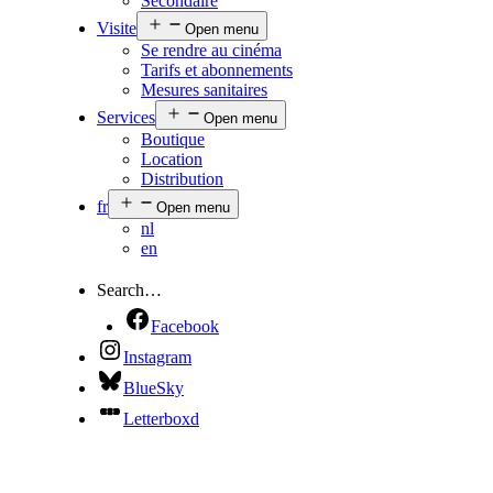
Secondaire
Visite
Open menu
Se rendre au cinéma
Tarifs et abonnements
Mesures sanitaires
Services
Open menu
Boutique
Location
Distribution
fr
Open menu
nl
en
Search…
Facebook
Instagram
BlueSky
Letterboxd