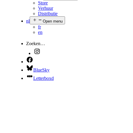
Store
Verhuur
Distributie
nl
Open menu
fr
en
Zoeken…
BlueSky
Letterboxd