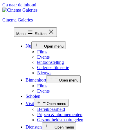
Ga naar de inhoud
Cinema Galeries
Menu
Sluiten
Nu
Open menu
Films
Events
tentoonstelling
Galeries filmserie
Nieuws
Binnenkort
Open menu
Films
Events
Scholen
Visit
Open menu
Bereikbaarheid
Prijzen & abonnementen
Gezondheidsmaatregelen
Diensten
Open menu