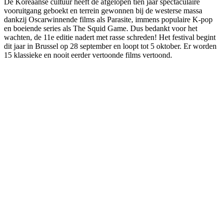
De Koreaanse cultuur heeft de afgelopen tien jaar spectaculaire
vooruitgang geboekt en terrein gewonnen bij de westerse massa
dankzij Oscarwinnende films als Parasite, immens populaire K-pop
en boeiende series als The Squid Game. Dus bedankt voor het
wachten, de 11e editie nadert met rasse schreden! Het festival begint
dit jaar in Brussel op 28 september en loopt tot 5 oktober. Er worden
15 klassieke en nooit eerder vertoonde films vertoond.