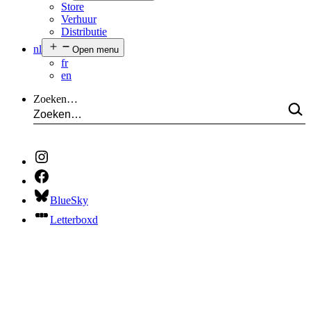
Store
Verhuur
Distributie
nl
Open menu
fr
en
Zoeken…
BlueSky
Letterboxd