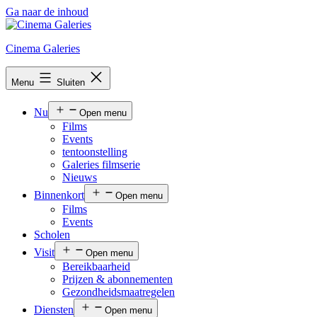
Ga naar de inhoud
Cinema Galeries
Menu
Sluiten
Nu
Open menu
Films
Events
tentoonstelling
Galeries filmserie
Nieuws
Binnenkort
Open menu
Films
Events
Scholen
Visit
Open menu
Bereikbaarheid
Prijzen & abonnementen
Gezondheidsmaatregelen
Diensten
Open menu