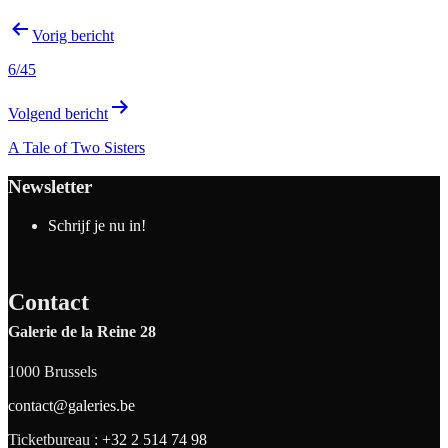
Vorig bericht
6/45
Volgend bericht
A Tale of Two Sisters
Newsletter
Schrijf je nu in!
Contact
Galerie de la Reine 28
1000 Brussels
contact@galeries.be
Ticketbureau :
+32 2 514 74 98