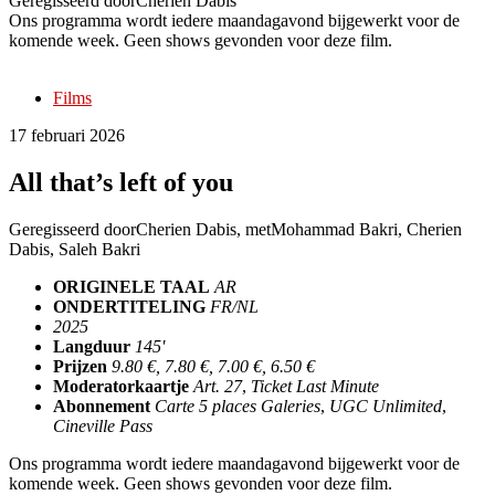
Geregisseerd door
Cherien Dabis
Ons programma wordt iedere maandagavond bijgewerkt voor de
komende week. Geen shows gevonden voor deze film.
Films
17 februari 2026
All that’s left of you
Geregisseerd door
Cherien Dabis
, met
Mohammad Bakri, Cherien
Dabis, Saleh Bakri
ORIGINELE TAAL
AR
ONDERTITELING
FR/NL
2025
Langduur
145'
Prijzen
9.80 €, 7.80 €, 7.00 €, 6.50 €
Moderatorkaartje
Art. 27
,
Ticket Last Minute
Abonnement
Carte 5 places Galeries
,
UGC Unlimited
,
Cineville Pass
Ons programma wordt iedere maandagavond bijgewerkt voor de
komende week. Geen shows gevonden voor deze film.