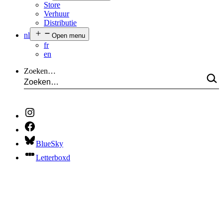
Store
Verhuur
Distributie
nl
Open menu
fr
en
Zoeken…
BlueSky
Letterboxd