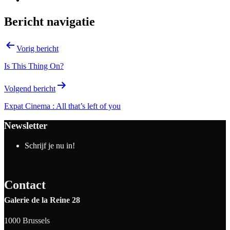
Bericht navigatie
Vorig bericht
Is This Thing On?
Volgend bericht
Expat Cinema : All that’s left of you
Newsletter
Schrijf je nu in!
Contact
Galerie de la Reine 28
1000 Brussels