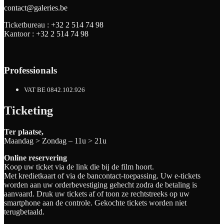
contact@galeries.be
Ticketbureau :
+32 2 514 74 98
Kantoor :
+32 2 514 74 98
Professionals
VAT BE 0842.102.926
Ticketing
Ter plaatse,
Maandag > Zondag – 11u > 21u
Online reservering
Koop uw ticket via de link die bij de film hoort.
Met kredietkaart of via de bancontact-toepassing. Uw e-tickets
worden aan uw orderbevestiging gehecht zodra de betaling is
aanvaard. Druk uw tickets af of toon ze rechtstreeks op uw
smartphone aan de controle. Gekochte tickets worden niet
terugbetaald.