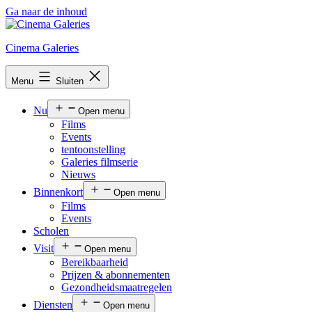
Ga naar de inhoud
Cinema Galeries
Menu
Sluiten
Nu
Open menu
Films
Events
tentoonstelling
Galeries filmserie
Nieuws
Binnenkort
Open menu
Films
Events
Scholen
Visit
Open menu
Bereikbaarheid
Prijzen & abonnementen
Gezondheidsmaatregelen
Diensten
Open menu