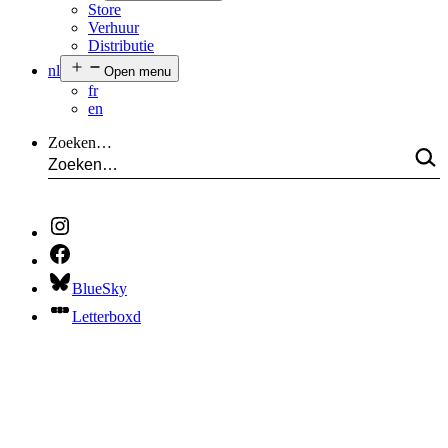
Store
Verhuur
Distributie
nl
Open menu
fr
en
Zoeken…
BlueSky
Letterboxd