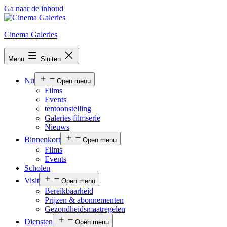
Ga naar de inhoud
Cinema Galeries
Menu
Sluiten
Nu
Open menu
Films
Events
tentoonstelling
Galeries filmserie
Nieuws
Binnenkort
Open menu
Films
Events
Scholen
Visit
Open menu
Bereikbaarheid
Prijzen & abonnementen
Gezondheidsmaatregelen
Diensten
Open menu