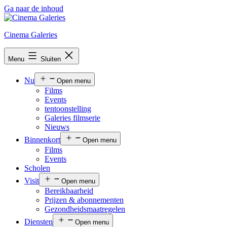
Ga naar de inhoud
Cinema Galeries
Menu
Sluiten
Nu
Open menu
Films
Events
tentoonstelling
Galeries filmserie
Nieuws
Binnenkort
Open menu
Films
Events
Scholen
Visit
Open menu
Bereikbaarheid
Prijzen & abonnementen
Gezondheidsmaatregelen
Diensten
Open menu