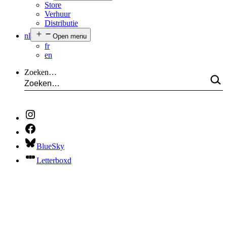
Store
Verhuur
Distributie
nl
Open menu
fr
en
Zoeken…
BlueSky
Letterboxd