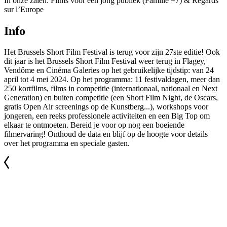
In onze zalen: Films voor een jong publiek (Famille +7) & Regards
sur l’Europe
Info
Het Brussels Short Film Festival is terug voor zijn 27ste editie! Ook
dit jaar is het Brussels Short Film Festival weer terug in Flagey,
Vendôme en Cinéma Galeries op het gebruikelijke tijdstip: van 24
april tot 4 mei 2024. Op het programma: 11 festivaldagen, meer dan
250 kortfilms, films in competitie (internationaal, nationaal en Next
Generation) en buiten competitie (een Short Film Night, de Oscars,
gratis Open Air screenings op de Kunstberg...), workshops voor
jongeren, een reeks professionele activiteiten en een Big Top om
elkaar te ontmoeten. Bereid je voor op nog een boeiende
filmervaring! Onthoud de data en blijf op de hoogte voor details
over het programma en speciale gasten.