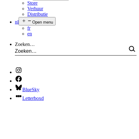
Store
Verhuur
Distributie
nl
Open menu
fr
en
Zoeken…
BlueSky
Letterboxd