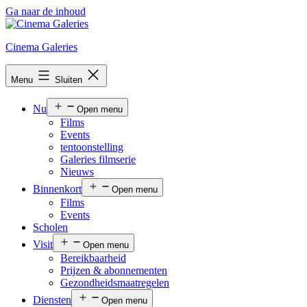
Ga naar de inhoud
Cinema Galeries
Menu
Sluiten
Nu
Open menu
Films
Events
tentoonstelling
Galeries filmserie
Nieuws
Binnenkort
Open menu
Films
Events
Scholen
Visit
Open menu
Bereikbaarheid
Prijzen & abonnementen
Gezondheidsmaatregelen
Diensten
Open menu