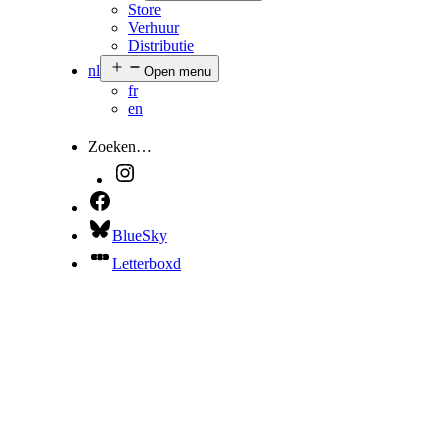
Store
Verhuur
Distributie
nl
Open menu
fr
en
Zoeken…
BlueSky
Letterboxd