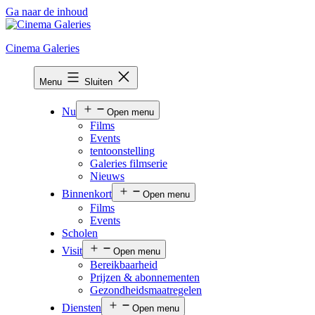
Ga naar de inhoud
Cinema Galeries
Menu
Sluiten
Nu
Open menu
Films
Events
tentoonstelling
Galeries filmserie
Nieuws
Binnenkort
Open menu
Films
Events
Scholen
Visit
Open menu
Bereikbaarheid
Prijzen & abonnementen
Gezondheidsmaatregelen
Diensten
Open menu