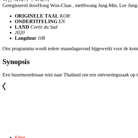
Geregisseerd door
Hong Won-Chan
, met
Hwang Jung-Min, Lee Jung-
ORIGINELE TAAL
KOR
ONDERTITELING
EN
LAND
Corée du Sud
2020
Langduur
108
Ons programma wordt iedere maandagavond bijgewerkt voor de kom
Synopsis
Een huurmoordenaar reist naar Thailand om een ontvoeringszaak op t
Films