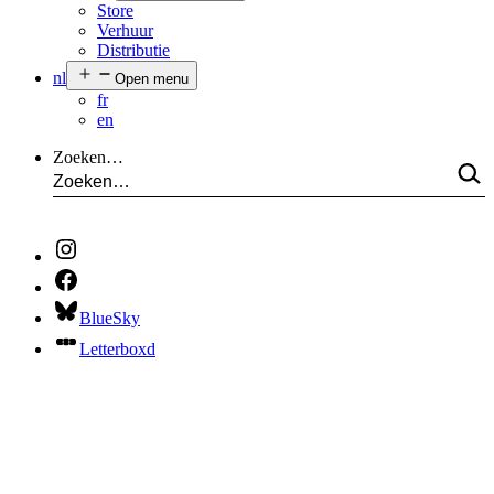
Store
Verhuur
Distributie
nl
Open menu
fr
en
Zoeken…
BlueSky
Letterboxd