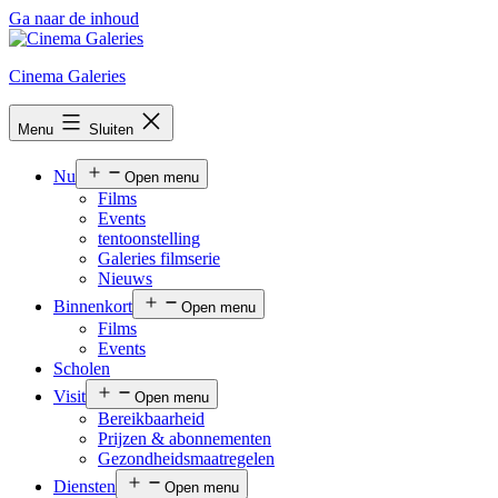
Ga naar de inhoud
Cinema Galeries
Menu
Sluiten
Nu
Open menu
Films
Events
tentoonstelling
Galeries filmserie
Nieuws
Binnenkort
Open menu
Films
Events
Scholen
Visit
Open menu
Bereikbaarheid
Prijzen & abonnementen
Gezondheidsmaatregelen
Diensten
Open menu