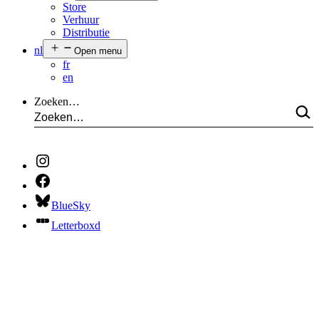
Store
Verhuur
Distributie
nl
Open menu
fr
en
Zoeken…
BlueSky
Letterboxd