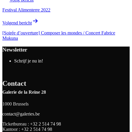
Festival Alimenterre 2022
Volgend bericht
[Soirée d’ouverture] Composer les mondes / Concert Fabrice
Mukuna
Newsletter
Schrijf je nu in!
Contact
Galerie de la Reine 28
1000 Brussels
contact@galeries.be
Ticketbureau :
+32 2 514 74 98
Kantoor :
+32 2 514 74 98