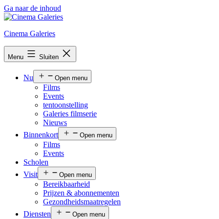
Ga naar de inhoud
Cinema Galeries
Menu
Sluiten
Nu
Open menu
Films
Events
tentoonstelling
Galeries filmserie
Nieuws
Binnenkort
Open menu
Films
Events
Scholen
Visit
Open menu
Bereikbaarheid
Prijzen & abonnementen
Gezondheidsmaatregelen
Diensten
Open menu