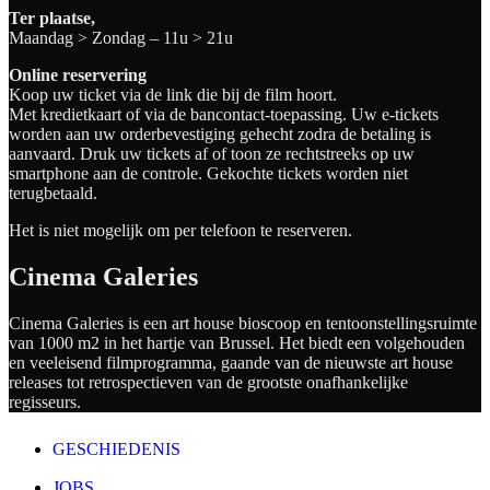
Ter plaatse,
Maandag > Zondag – 11u > 21u
Online reservering
Koop uw ticket via de link die bij de film hoort.
Met kredietkaart of via de bancontact-toepassing. Uw e-tickets
worden aan uw orderbevestiging gehecht zodra de betaling is
aanvaard. Druk uw tickets af of toon ze rechtstreeks op uw
smartphone aan de controle. Gekochte tickets worden niet
terugbetaald.
Het is niet mogelijk om per telefoon te reserveren.
Cinema Galeries
Cinema Galeries is een art house bioscoop en tentoonstellingsruimte
van 1000 m2 in het hartje van Brussel. Het biedt een volgehouden
en veeleisend filmprogramma, gaande van de nieuwste art house
releases tot retrospectieven van de grootste onafhankelijke
regisseurs.
GESCHIEDENIS
JOBS