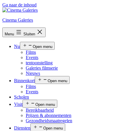
Ga naar de inhoud
Cinema Galeries
Menu
Sluiten
Nu
Open menu
Films
Events
tentoonstelling
Galeries filmserie
Nieuws
Binnenkort
Open menu
Films
Events
Scholen
Visit
Open menu
Bereikbaarheid
Prijzen & abonnementen
Gezondheidsmaatregelen
Diensten
Open menu