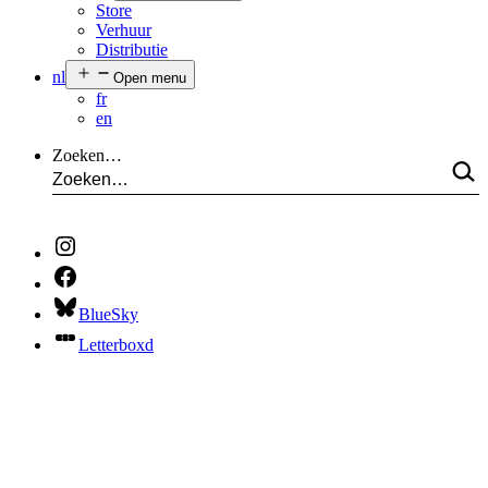
Store
Verhuur
Distributie
nl
Open menu
fr
en
Zoeken…
BlueSky
Letterboxd