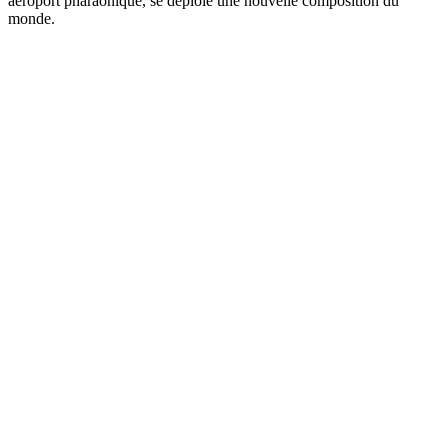
aéroport pharaonique, se déploie une nouvelle composition du
monde.