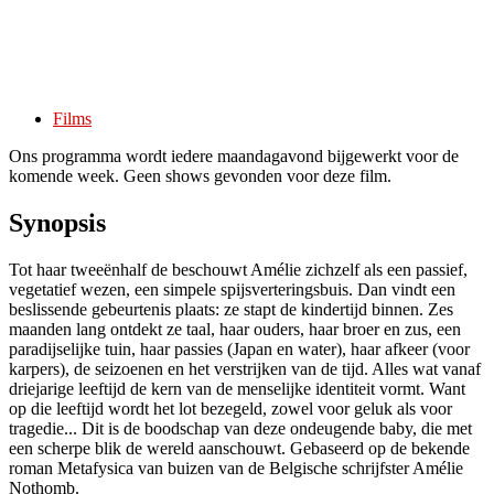
Films
Ons programma wordt iedere maandagavond bijgewerkt voor de
komende week. Geen shows gevonden voor deze film.
Synopsis
Tot haar tweeënhalf de beschouwt Amélie zichzelf als een passief,
vegetatief wezen, een simpele spijsverteringsbuis. Dan vindt een
beslissende gebeurtenis plaats: ze stapt de kindertijd binnen. Zes
maanden lang ontdekt ze taal, haar ouders, haar broer en zus, een
paradijselijke tuin, haar passies (Japan en water), haar afkeer (voor
karpers), de seizoenen en het verstrijken van de tijd. Alles wat vanaf
driejarige leeftijd de kern van de menselijke identiteit vormt. Want
op die leeftijd wordt het lot bezegeld, zowel voor geluk als voor
tragedie... Dit is de boodschap van deze ondeugende baby, die met
een scherpe blik de wereld aanschouwt. Gebaseerd op de bekende
roman Metafysica van buizen van de Belgische schrijfster Amélie
Nothomb.