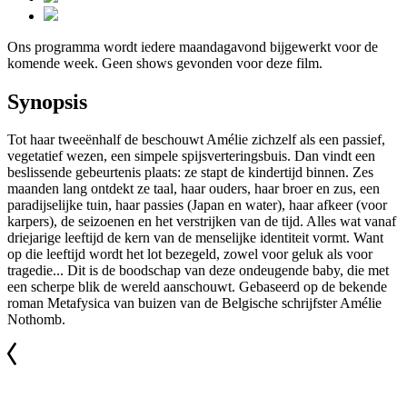
Ons programma wordt iedere maandagavond bijgewerkt voor de
komende week. Geen shows gevonden voor deze film.
Synopsis
Tot haar tweeënhalf de beschouwt Amélie zichzelf als een passief,
vegetatief wezen, een simpele spijsverteringsbuis. Dan vindt een
beslissende gebeurtenis plaats: ze stapt de kindertijd binnen. Zes
maanden lang ontdekt ze taal, haar ouders, haar broer en zus, een
paradijselijke tuin, haar passies (Japan en water), haar afkeer (voor
karpers), de seizoenen en het verstrijken van de tijd. Alles wat vanaf
driejarige leeftijd de kern van de menselijke identiteit vormt. Want
op die leeftijd wordt het lot bezegeld, zowel voor geluk als voor
tragedie... Dit is de boodschap van deze ondeugende baby, die met
een scherpe blik de wereld aanschouwt. Gebaseerd op de bekende
roman Metafysica van buizen van de Belgische schrijfster Amélie
Nothomb.