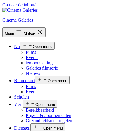
Ga naar de inhoud
Cinema Galeries
Menu
Sluiten
Nu
Open menu
Films
Events
tentoonstelling
Galeries filmserie
Nieuws
Binnenkort
Open menu
Films
Events
Scholen
Visit
Open menu
Bereikbaarheid
Prijzen & abonnementen
Gezondheidsmaatregelen
Diensten
Open menu