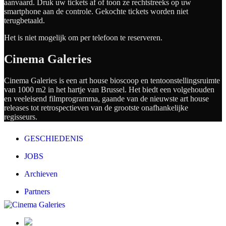
aanvaard. Druk uw tickets af of toon ze rechtstreeks op uw
smartphone aan de controle. Gekochte tickets worden niet
terugbetaald.
Het is niet mogelijk om per telefoon te reserveren.
Cinema Galeries
Cinema Galeries is een art house bioscoop en tentoonstellingsruimte
van 1000 m2 in het hartje van Brussel. Het biedt een volgehouden
en veeleisend filmprogramma, gaande van de nieuwste art house
releases tot retrospectieven van de grootste onafhankelijke
regisseurs.
GESCHIEDENIS
JOBS
Archieven
Partners