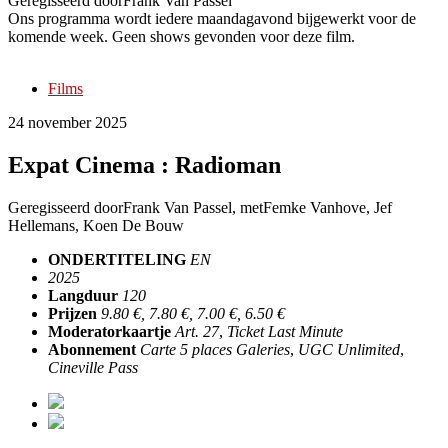
Geregisseerd door
Frank Van Passel
Ons programma wordt iedere maandagavond bijgewerkt voor de
komende week. Geen shows gevonden voor deze film.
Films
24 november 2025
Expat Cinema : Radioman
Geregisseerd door
Frank Van Passel
, met
Femke Vanhove, Jef
Hellemans, Koen De Bouw
ONDERTITELING
EN
2025
Langduur
120
Prijzen
9.80 €, 7.80 €, 7.00 €, 6.50 €
Moderatorkaartje
Art. 27
,
Ticket Last Minute
Abonnement
Carte 5 places Galeries
,
UGC Unlimited
,
Cineville Pass