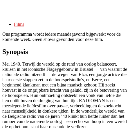
Films
Ons programma wordt iedere maandagavond bijgewerkt voor de
komende week. Geen shows gevonden voor deze film.
Synopsis
Mei 1940. Terwijl de wereld op de rand van oorlog balanceert,
kruisen in het iconische Flageygebouw in Brussel — van waaruit de
nationale radio uitzendt — de wegen van Elza, een jonge actrice die
haar eerste stappen zet in de hoorspelstudio's, en Berre, een
beginnend klankman met een bijna magisch gehoor. Hij zoekt
houvast in de ongrijpbare kracht van geluid, zij in de betovering van
de hoorspelen. Hun ontmoeting ontsteekt een vonk van liefde die
hen optilt boven de dreiging van hun tijd. RADIOMAN is een
meeslepende liefdesfilm over passie, verbeelding en de zoektocht
naar menselijkheid in donkere tijden. In de wonderlijke wereld van
de Belgische radio van de jaren ’40 klinkt hun liefde luider dan het
rumoer van de naderende oorlog – een echo van hoop in een wereld
die op het punt staat haar onschuld te verliezen.