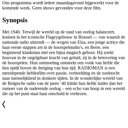
Ons programma wordt iedere maandagavond bijgewerkt voor de
komende week. Geen shows gevonden voor deze film.
Synopsis
Mei 1940. Terwijl de wereld op de rand van oorlog balanceert,
kruisen in het iconische Flageygebouw in Brussel — van waaruit de
nationale radio uitzendt — de wegen van Elza, een jonge actrice die
haar eerste stappen zet in de hoorspelstudio's, en Berre, een
beginnend klankman met een bijna magisch gehoor. Hij zoekt
houvast in de ongrijpbare kracht van geluid, zij in de betovering van
de hoorspelen. Hun ontmoeting ontsteekt een vonk van liefde die
hen optilt boven de dreiging van hun tijd. RADIOMAN is een
meeslepende liefdesfilm over passie, verbeelding en de zoektocht
naar menselijkheid in donkere tijden. In de wonderlijke wereld van
de Belgische radio van de jaren ’40 klinkt hun liefde luider dan het
rumoer van de naderende oorlog – een echo van hoop in een wereld
die op het punt staat haar onschuld te verliezen.