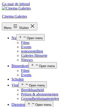
Ga naar de inhoud
Cinema Galeries
Menu
Sluiten
Nu
Open menu
Films
Events
tentoonstelling
Galeries filmserie
Nieuws
Binnenkort
Open menu
Films
Events
Scholen
Visit
Open menu
Bereikbaarheid
Prijzen & abonnementen
Gezondheidsmaatregelen
Diensten
Open menu