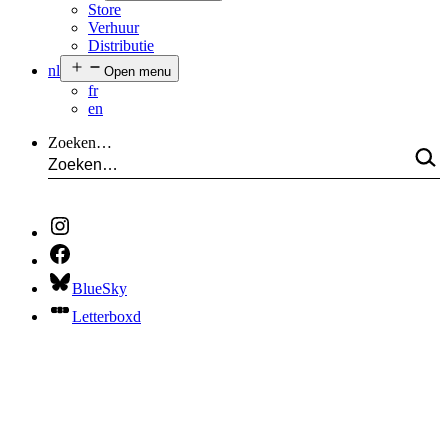
Store
Verhuur
Distributie
nl
Open menu
fr
en
Zoeken…
BlueSky
Letterboxd