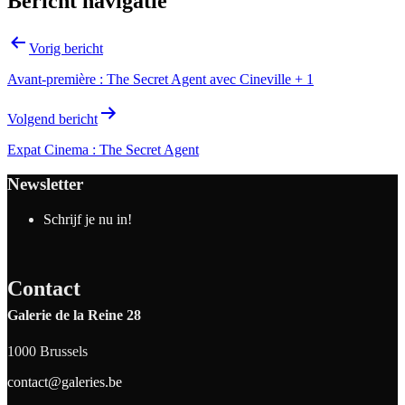
Bericht navigatie
Vorig bericht
Avant-première : The Secret Agent avec Cineville + 1
Volgend bericht
Expat Cinema : The Secret Agent
Newsletter
Schrijf je nu in!
Contact
Galerie de la Reine 28
1000 Brussels
contact@galeries.be