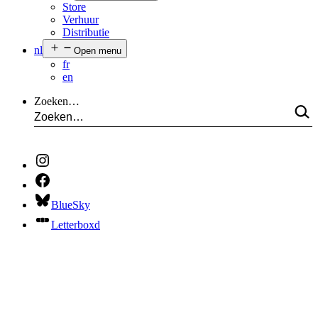
Store
Verhuur
Distributie
nl
Open menu
fr
en
Zoeken…
BlueSky
Letterboxd