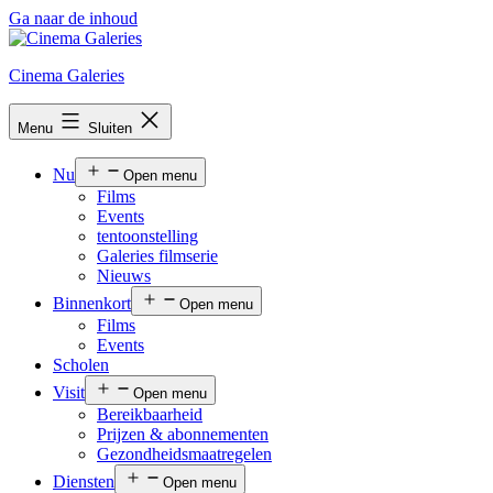
Ga naar de inhoud
Cinema Galeries
Menu
Sluiten
Nu
Open menu
Films
Events
tentoonstelling
Galeries filmserie
Nieuws
Binnenkort
Open menu
Films
Events
Scholen
Visit
Open menu
Bereikbaarheid
Prijzen & abonnementen
Gezondheidsmaatregelen
Diensten
Open menu