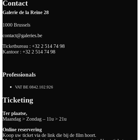
Contact
Galerie de la Reine 28
1000 Brussels
contact@galeries.be
Ticketbureau :
+32 2 514 74 98
Kantoor :
+32 2 514 74 98
Professionals
VAT BE 0842.102.926
Ticketing
Ter plaatse,
Maandag > Zondag – 11u > 21u
Online reservering
Koop uw ticket via de link die bij de film hoort.