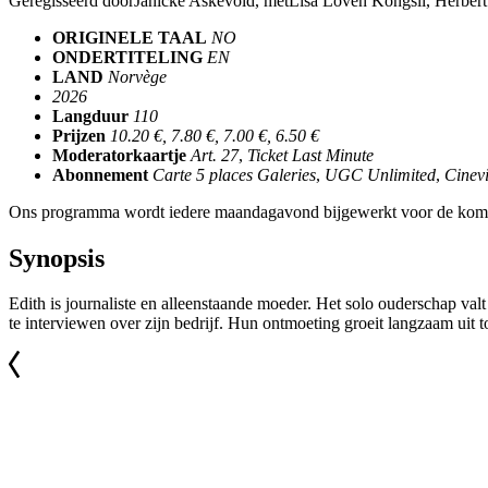
Geregisseerd door
Janické Askevold
, met
Lisa Loven Kongsli, Herber
ORIGINELE TAAL
NO
ONDERTITELING
EN
LAND
Norvège
2026
Langduur
110
Prijzen
10.20 €, 7.80 €, 7.00 €, 6.50 €
Moderatorkaartje
Art. 27
,
Ticket Last Minute
Abonnement
Carte 5 places Galeries
,
UGC Unlimited
,
Cinevi
Ons programma wordt iedere maandagavond bijgewerkt voor de kom
Synopsis
Edith is journaliste en alleenstaande moeder. Het solo ouderschap va
te interviewen over zijn bedrijf. Hun ontmoeting groeit langzaam uit t