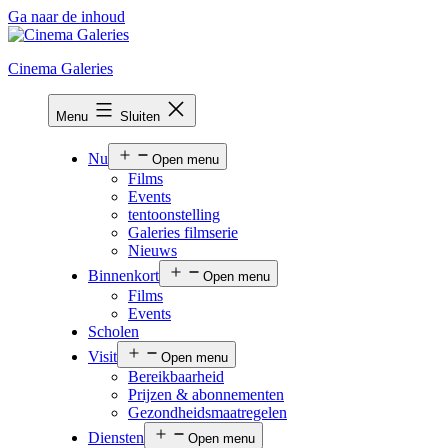
Ga naar de inhoud
Cinema Galeries
Menu
Sluiten
Nu
Open menu
Films
Events
tentoonstelling
Galeries filmserie
Nieuws
Binnenkort
Open menu
Films
Events
Scholen
Visit
Open menu
Bereikbaarheid
Prijzen & abonnementen
Gezondheidsmaatregelen
Diensten
Open menu