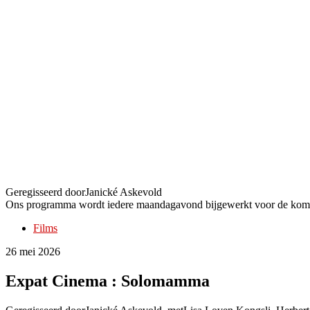
Expat Cinema : Solomamma
Geregisseerd door
Janické Askevold
Ons programma wordt iedere maandagavond bijgewerkt voor de kom
Films
26 mei 2026
Expat Cinema : Solomamma