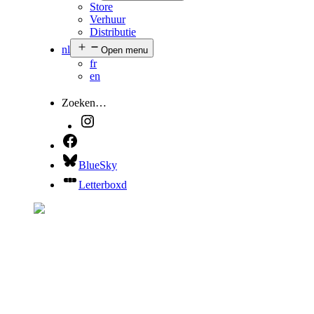
Store
Verhuur
Distributie
nl
Open menu
fr
en
Zoeken…
BlueSky
Letterboxd