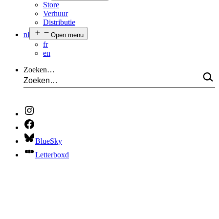
Store
Verhuur
Distributie
nl
Open menu
fr
en
Zoeken…
BlueSky
Letterboxd