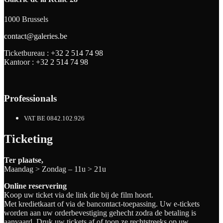
1000 Brussels
contact@galeries.be
Ticketbureau :
+32 2 514 74 98
Kantoor :
+32 2 514 74 98
Professionals
VAT BE 0842.102.926
Ticketing
Ter plaatse,
Maandag > Zondag – 11u > 21u
Online reservering
Koop uw ticket via de link die bij de film hoort.
Met kredietkaart of via de bancontact-toepassing. Uw e-tickets
worden aan uw orderbevestiging gehecht zodra de betaling is
aanvaard. Druk uw tickets af of toon ze rechtstreeks op uw