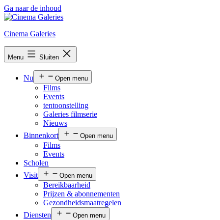
Ga naar de inhoud
Cinema Galeries
Menu
Sluiten
Nu
Open menu
Films
Events
tentoonstelling
Galeries filmserie
Nieuws
Binnenkort
Open menu
Films
Events
Scholen
Visit
Open menu
Bereikbaarheid
Prijzen & abonnementen
Gezondheidsmaatregelen
Diensten
Open menu