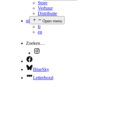
Store
Verhuur
Distributie
nl
Open menu
fr
en
Zoeken…
BlueSky
Letterboxd