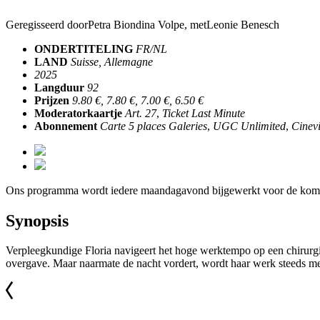
Geregisseerd door
Petra Biondina Volpe
, met
Leonie Benesch
ONDERTITELING
FR/NL
LAND
Suisse, Allemagne
2025
Langduur
92
Prijzen
9.80 €, 7.80 €, 7.00 €, 6.50 €
Moderatorkaartje
Art. 27
,
Ticket Last Minute
Abonnement
Carte 5 places Galeries
,
UGC Unlimited
,
Cinevi
Ons programma wordt iedere maandagavond bijgewerkt voor de kom
Synopsis
Verpleegkundige Floria navigeert het hoge werktempo op een chirurgi
overgave. Maar naarmate de nacht vordert, wordt haar werk steeds me