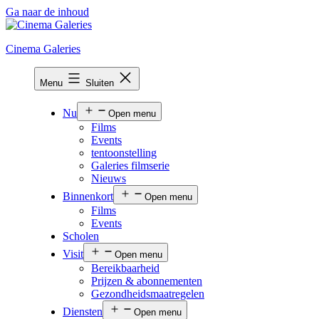
Ga naar de inhoud
Cinema Galeries
Menu
Sluiten
Nu
Open menu
Films
Events
tentoonstelling
Galeries filmserie
Nieuws
Binnenkort
Open menu
Films
Events
Scholen
Visit
Open menu
Bereikbaarheid
Prijzen & abonnementen
Gezondheidsmaatregelen
Diensten
Open menu