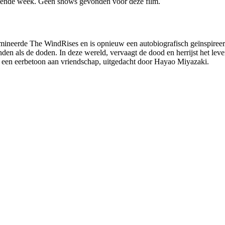
ende week. Geen shows gevonden voor deze film.
mineerde The WindRises en is opnieuw een autobiografisch geïnspireerd
nden als de doden. In deze wereld, vervaagt de dood en herrijst het le
als een eerbetoon aan vriendschap, uitgedacht door Hayao Miyazaki.