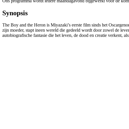
Ons programma wordt iedere maandagavond bijgewerkt voor de kom
Synopsis
The Boy and the Heron is Miyazaki’s eerste film sinds het Oscargeno
zijn moeder, stapt ineen wereld die gedeeld wordt door zowel de leve
autobiografische fantasie die het leven, de dood en creatie verkent, 