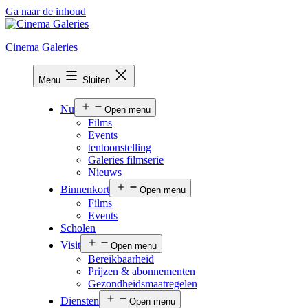
Ga naar de inhoud
Cinema Galeries
Menu
Sluiten
Nu
Open menu
Films
Events
tentoonstelling
Galeries filmserie
Nieuws
Binnenkort
Open menu
Films
Events
Scholen
Visit
Open menu
Bereikbaarheid
Prijzen & abonnementen
Gezondheidsmaatregelen
Diensten
Open menu