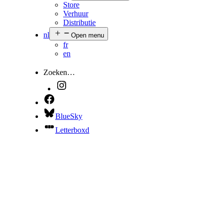
Store
Verhuur
Distributie
nl
Open menu
fr
en
Zoeken…
BlueSky
Letterboxd