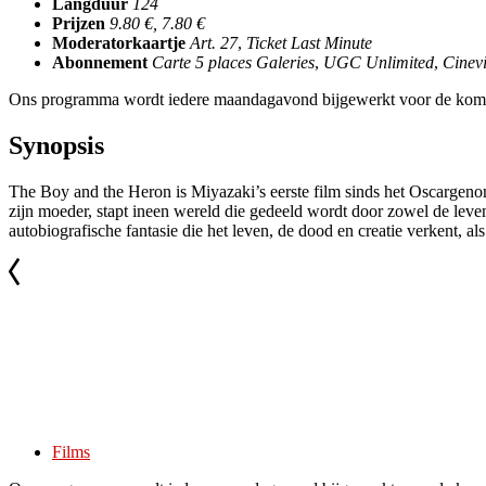
Langduur
124
Prijzen
9.80 €, 7.80 €
Moderatorkaartje
Art. 27
,
Ticket Last Minute
Abonnement
Carte 5 places Galeries
,
UGC Unlimited
,
Cinevi
Ons programma wordt iedere maandagavond bijgewerkt voor de kom
Synopsis
The Boy and the Heron is Miyazaki’s eerste film sinds het Oscargeno
zijn moeder, stapt ineen wereld die gedeeld wordt door zowel de leve
autobiografische fantasie die het leven, de dood en creatie verkent, 
Films