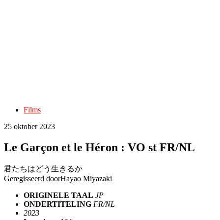
Films
25 oktober 2023
Le Garçon et le Héron : VO st FR/NL
君たちはどう生きるか
Geregisseerd door
Hayao Miyazaki
ORIGINELE TAAL
JP
ONDERTITELING
FR/NL
2023