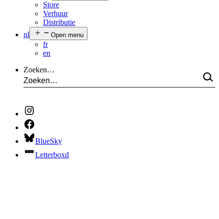
Store
Verhuur
Distributie
nl
Open menu
fr
en
Zoeken…
BlueSky
Letterboxd