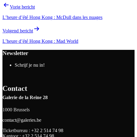
Vorig bericht
L’heure d’été Hong Kong : McDull dans les nuages
Volgend bericht
L’heure d’été Hong Kong : Mad World
Newsletter
Schrijf je nu in!
Contact
Galerie de la Reine 28
1000 Brussels
contact@galeries.be
Ticketbureau :
+32 2 514 74 98
Kantoor :
+32 2 514 74 98