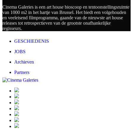
Cinema Galeries is een art house bioscoop en tentoonstellingsruimte
van 1000 m2 in het hartje van Brussel. Het biedt een volgehouden
en veeleisend filmprogramma, gaande van de nieuwste art house
releases tot retrospectieven van de grootste onafhankelijke
regisseurs.
GESCHIEDENIS
JOBS
Archieven
Partners