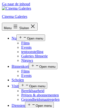
Ga naar de inhoud
Cinema Galeries
Menu
Sluiten
Nu
Open menu
Films
Events
tentoonstelling
Galeries filmserie
Nieuws
Binnenkort
Open menu
Films
Events
Scholen
Visit
Open menu
Bereikbaarheid
Prijzen & abonnementen
Gezondheidsmaatregelen
Diensten
Open menu