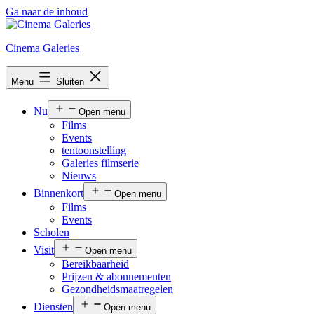
Ga naar de inhoud
Cinema Galeries
Menu
Sluiten
Nu
Open menu
Films
Events
tentoonstelling
Galeries filmserie
Nieuws
Binnenkort
Open menu
Films
Events
Scholen
Visit
Open menu
Bereikbaarheid
Prijzen & abonnementen
Gezondheidsmaatregelen
Diensten
Open menu