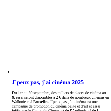
J’peux pas, j’ai cinéma 2025
Du 1er au 30 septembre, des milliers de places de cinéma art
& essai seront disponibles à 2 € dans de nombreux cinémas en
Wallonie et à Bruxelles. J’peux pas, j’ai cinéma est une
campagne de promotion du cinéma belge et d’art et essai
initiée par le Centre du Cinéma et de l’Audiovisuel de la…