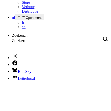
Store
Verhuur
Distributie
nl
Open menu
fr
en
Zoeken…
BlueSky
Letterboxd