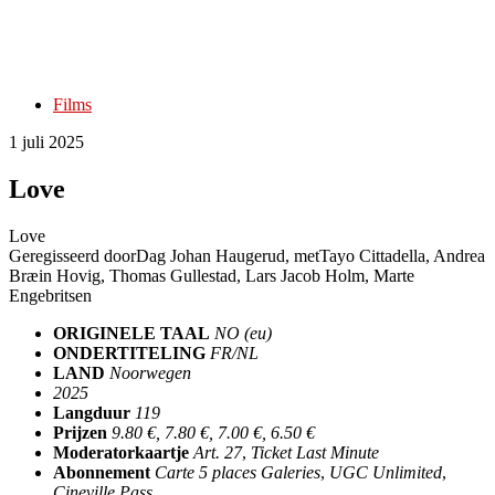
Films
1 juli 2025
Love
Love
Geregisseerd door
Dag Johan Haugerud
, met
Tayo Cittadella, Andrea
Bræin Hovig, Thomas Gullestad, Lars Jacob Holm, Marte
Engebritsen
ORIGINELE TAAL
NO (eu)
ONDERTITELING
FR/NL
LAND
Noorwegen
2025
Langduur
119
Prijzen
9.80 €, 7.80 €, 7.00 €, 6.50 €
Moderatorkaartje
Art. 27
,
Ticket Last Minute
Abonnement
Carte 5 places Galeries
,
UGC Unlimited
,
Cineville Pass