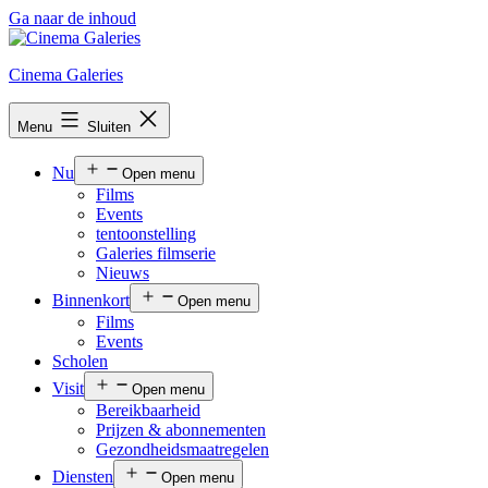
Ga naar de inhoud
Cinema Galeries
Menu
Sluiten
Nu
Open menu
Films
Events
tentoonstelling
Galeries filmserie
Nieuws
Binnenkort
Open menu
Films
Events
Scholen
Visit
Open menu
Bereikbaarheid
Prijzen & abonnementen
Gezondheidsmaatregelen
Diensten
Open menu