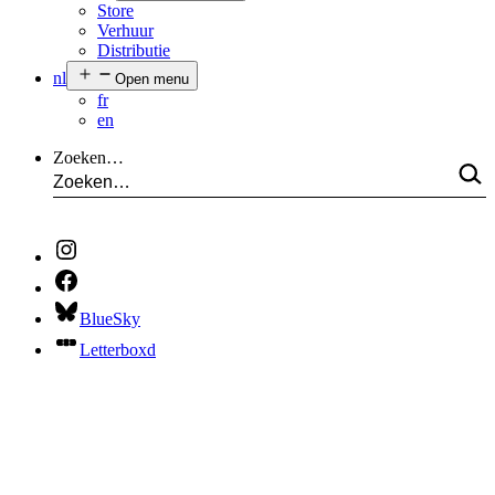
Store
Verhuur
Distributie
nl
Open menu
fr
en
Zoeken…
BlueSky
Letterboxd