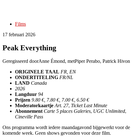
Films
17 februari 2026
Peak Everything
Geregisseerd door
Anne Émond
, met
Piper Perabo, Patrick Hivon
ORIGINELE TAAL
FR, EN
ONDERTITELING
FR/NL
LAND
Canada
2026
Langduur
94
Prijzen
9.80 €, 7.80 €, 7.00 €, 6.50 €
Moderatorkaartje
Art. 27
,
Ticket Last Minute
Abonnement
Carte 5 places Galeries
,
UGC Unlimited
,
Cineville Pass
Ons programma wordt iedere maandagavond bijgewerkt voor de
komende week. Geen shows gevonden voor deze film.