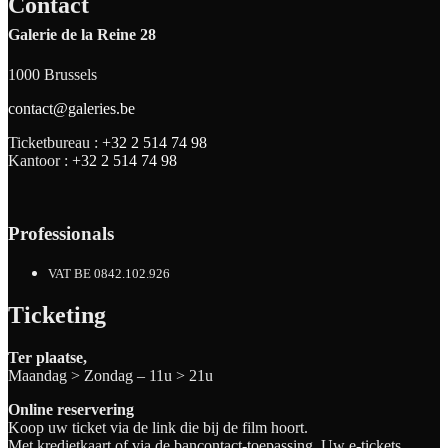
Contact
Galerie de la Reine 28
1000 Brussels
contact@galeries.be
Ticketbureau :
+32 2 514 74 98
Kantoor :
+32 2 514 74 98
Professionals
VAT BE 0842.102.926
Ticketing
Ter plaatse,
Maandag > Zondag – 11u > 21u
Online reservering
Koop uw ticket via de link die bij de film hoort.
Met kredietkaart of via de bancontact-toepassing. Uw e-tickets