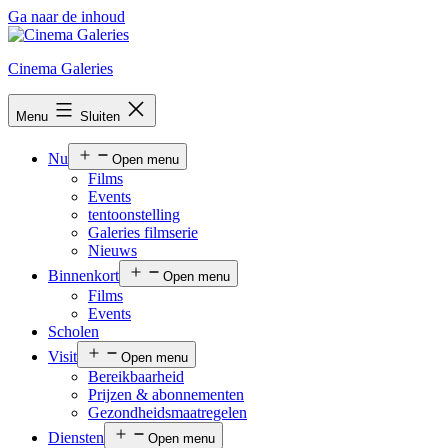
Ga naar de inhoud
Cinema Galeries
Menu
Sluiten
Nu
Open menu
Films
Events
tentoonstelling
Galeries filmserie
Nieuws
Binnenkort
Open menu
Films
Events
Scholen
Visit
Open menu
Bereikbaarheid
Prijzen & abonnementen
Gezondheidsmaatregelen
Diensten
Open menu