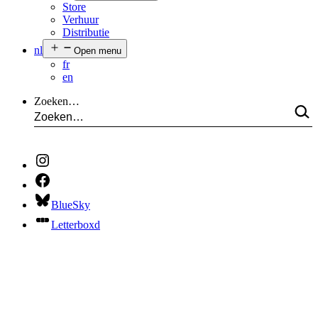
Store
Verhuur
Distributie
nl
Open menu
fr
en
Zoeken…
BlueSky
Letterboxd