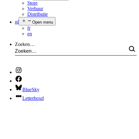
Store
Verhuur
Distributie
nl
Open menu
fr
en
Zoeken…
BlueSky
Letterboxd