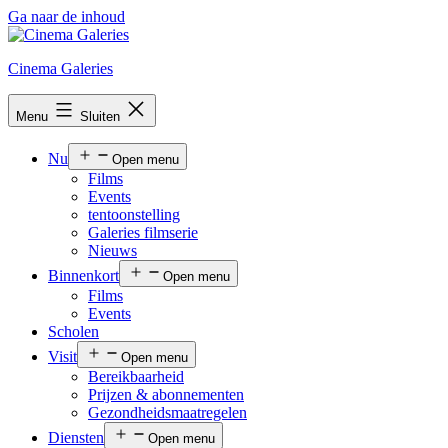
Ga naar de inhoud
Cinema Galeries
Menu
Sluiten
Nu
Open menu
Films
Events
tentoonstelling
Galeries filmserie
Nieuws
Binnenkort
Open menu
Films
Events
Scholen
Visit
Open menu
Bereikbaarheid
Prijzen & abonnementen
Gezondheidsmaatregelen
Diensten
Open menu