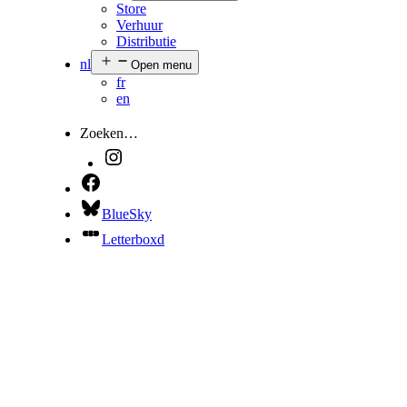
Store
Verhuur
Distributie
nl
Open menu
fr
en
Zoeken…
BlueSky
Letterboxd