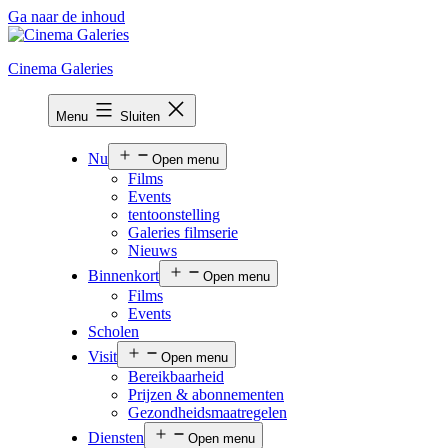
Ga naar de inhoud
Cinema Galeries
Menu
Sluiten
Nu
Open menu
Films
Events
tentoonstelling
Galeries filmserie
Nieuws
Binnenkort
Open menu
Films
Events
Scholen
Visit
Open menu
Bereikbaarheid
Prijzen & abonnementen
Gezondheidsmaatregelen
Diensten
Open menu