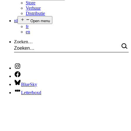
Store
Verhuur
Distributie
nl
Open menu
fr
en
Zoeken…
BlueSky
Letterboxd