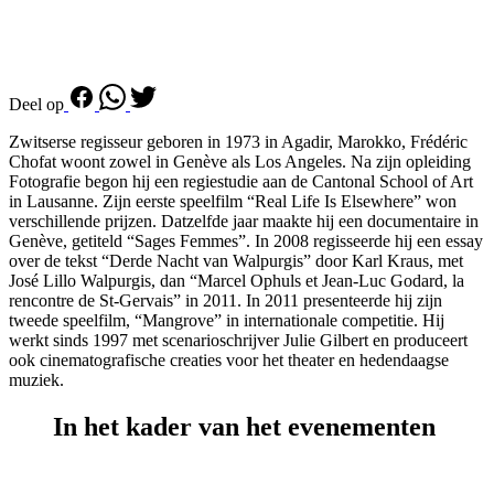
Deel op
Zwitserse regisseur geboren in 1973 in Agadir, Marokko, Frédéric
Chofat woont zowel in Genève als Los Angeles. Na zijn opleiding
Fotografie begon hij een regiestudie aan de Cantonal School of Art
in Lausanne. Zijn eerste speelfilm “Real Life Is Elsewhere” won
verschillende prijzen. Datzelfde jaar maakte hij een documentaire in
Genève, getiteld “Sages Femmes”. In 2008 regisseerde hij een essay
over de tekst “Derde Nacht van Walpurgis” door Karl Kraus, met
José Lillo Walpurgis, dan “Marcel Ophuls et Jean-Luc Godard, la
rencontre de St-Gervais” in 2011. In 2011 presenteerde hij zijn
tweede speelfilm, “Mangrove” in internationale competitie. Hij
werkt sinds 1997 met scenarioschrijver Julie Gilbert en produceert
ook cinematografische creaties voor het theater en hedendaagse
muziek.
In het kader van het evenementen