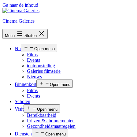
Ga naar de inhoud
Cinema Galeries
Menu
Sluiten
Nu
Open menu
Films
Events
tentoonstelling
Galeries filmserie
Nieuws
Binnenkort
Open menu
Films
Events
Scholen
Visit
Open menu
Bereikbaarheid
Prijzen & abonnementen
Gezondheidsmaatregelen
Diensten
Open menu