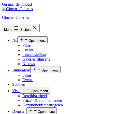
Ga naar de inhoud
Cinema Galeries
Menu
Sluiten
Nu
Open menu
Films
Events
tentoonstelling
Galeries filmserie
Nieuws
Binnenkort
Open menu
Films
Events
Scholen
Visit
Open menu
Bereikbaarheid
Prijzen & abonnementen
Gezondheidsmaatregelen
Diensten
Open menu