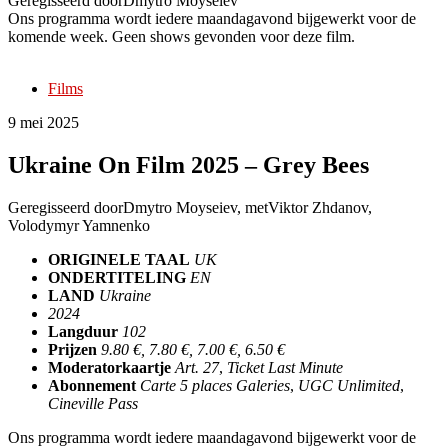
Geregisseerd door
Dmytro Moyseiev
Ons programma wordt iedere maandagavond bijgewerkt voor de
komende week. Geen shows gevonden voor deze film.
Films
9 mei 2025
Ukraine On Film 2025 – Grey Bees
Geregisseerd door
Dmytro Moyseiev
, met
Viktor Zhdanov,
Volodymyr Yamnenko
ORIGINELE TAAL
UK
ONDERTITELING
EN
LAND
Ukraine
2024
Langduur
102
Prijzen
9.80 €, 7.80 €, 7.00 €, 6.50 €
Moderatorkaartje
Art. 27
,
Ticket Last Minute
Abonnement
Carte 5 places Galeries
,
UGC Unlimited
,
Cineville Pass
Ons programma wordt iedere maandagavond bijgewerkt voor de