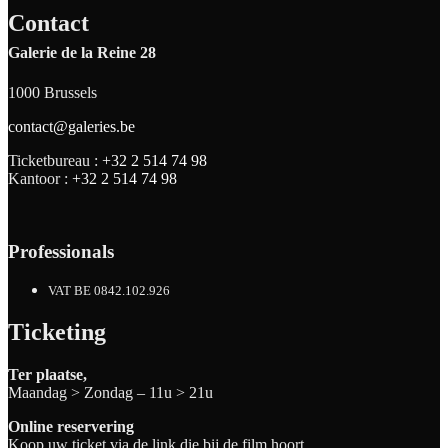
Contact
Galerie de la Reine 28
1000 Brussels
contact@galeries.be
Ticketbureau :
+32 2 514 74 98
Kantoor :
+32 2 514 74 98
Professionals
VAT BE 0842.102.926
Ticketing
Ter plaatse,
Maandag > Zondag – 11u > 21u
Online reservering
Koop uw ticket via de link die bij de film hoort.