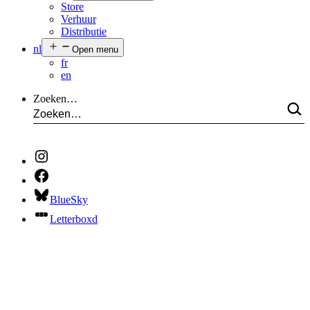
Store
Verhuur
Distributie
nl
Open menu
fr
en
Zoeken…
BlueSky
Letterboxd