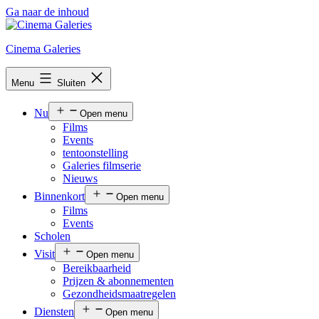
Ga naar de inhoud
Cinema Galeries
Menu
Sluiten
Nu
Open menu
Films
Events
tentoonstelling
Galeries filmserie
Nieuws
Binnenkort
Open menu
Films
Events
Scholen
Visit
Open menu
Bereikbaarheid
Prijzen & abonnementen
Gezondheidsmaatregelen
Diensten
Open menu