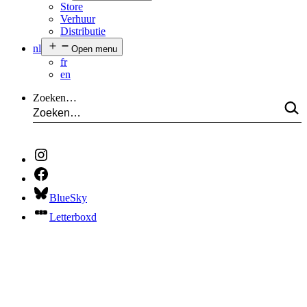
Store
Verhuur
Distributie
nl
Open menu
fr
en
Zoeken…
BlueSky
Letterboxd