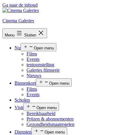
Ga naar de inhoud
Cinema Galeries
Menu
Sluiten
Nu
Open menu
Films
Events
tentoonstelling
Galeries filmserie
Nieuws
Binnenkort
Open menu
Films
Events
Scholen
Visit
Open menu
Bereikbaarheid
Prijzen & abonnementen
Gezondheidsmaatregelen
Diensten
Open menu