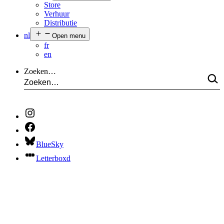
Store
Verhuur
Distributie
nl
Open menu
fr
en
Zoeken…
BlueSky
Letterboxd