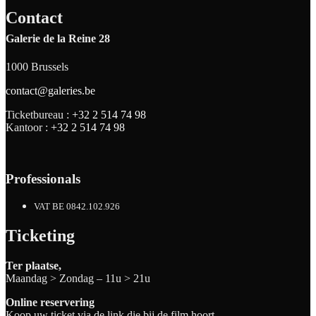
Contact
Galerie de la Reine 28
1000 Brussels
contact@galeries.be
Ticketbureau :
+32 2 514 74 98
Kantoor :
+32 2 514 74 98
Professionals
VAT BE 0842.102.926
Ticketing
Ter plaatse,
Maandag > Zondag – 11u > 21u
Online reservering
Koop uw ticket via de link die bij de film hoort.