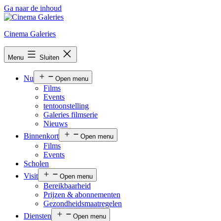
Ga naar de inhoud
Cinema Galeries
Menu
Sluiten
Nu
Open menu
Films
Events
tentoonstelling
Galeries filmserie
Nieuws
Binnenkort
Open menu
Films
Events
Scholen
Visit
Open menu
Bereikbaarheid
Prijzen & abonnementen
Gezondheidsmaatregelen
Diensten
Open menu