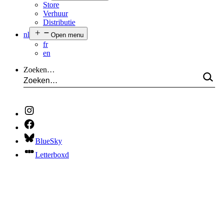
Store
Verhuur
Distributie
nl
Open menu
fr
en
Zoeken…
BlueSky
Letterboxd