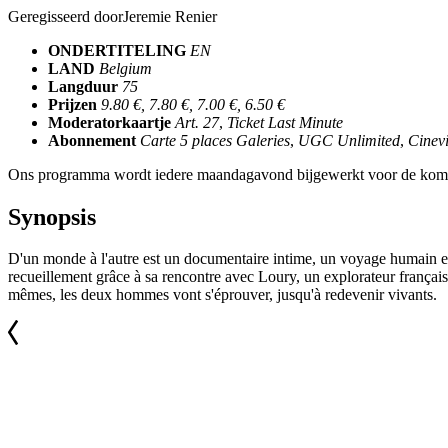
Geregisseerd door
Jeremie Renier
ONDERTITELING
EN
LAND
Belgium
Langduur
75
Prijzen
9.80 €, 7.80 €, 7.00 €, 6.50 €
Moderatorkaartje
Art. 27
,
Ticket Last Minute
Abonnement
Carte 5 places Galeries
,
UGC Unlimited
,
Cinevi
Ons programma wordt iedere maandagavond bijgewerkt voor de kom
Synopsis
D'un monde à l'autre est un documentaire intime, un voyage humain et 
recueillement grâce à sa rencontre avec Loury, un explorateur français 
mêmes, les deux hommes vont s'éprouver, jusqu'à redevenir vivants.