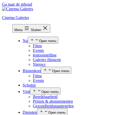
Ga naar de inhoud
Cinema Galeries
Menu
Sluiten
Nu
Open menu
Films
Events
tentoonstelling
Galeries filmserie
Nieuws
Binnenkort
Open menu
Films
Events
Scholen
Visit
Open menu
Bereikbaarheid
Prijzen & abonnementen
Gezondheidsmaatregelen
Diensten
Open menu