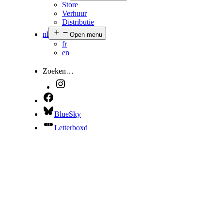
Store
Verhuur
Distributie
nl
Open menu
fr
en
Zoeken…
BlueSky
Letterboxd