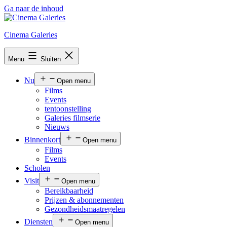
Ga naar de inhoud
Cinema Galeries
Menu
Sluiten
Nu
Open menu
Films
Events
tentoonstelling
Galeries filmserie
Nieuws
Binnenkort
Open menu
Films
Events
Scholen
Visit
Open menu
Bereikbaarheid
Prijzen & abonnementen
Gezondheidsmaatregelen
Diensten
Open menu