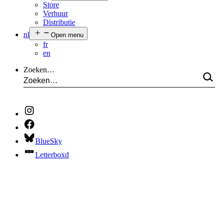
Store
Verhuur
Distributie
nl
Open menu
fr
en
Zoeken…
BlueSky
Letterboxd