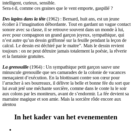
intelligent, curieux, sensible.
Sera-t-il, comme ces graines que le vent emporte, gaspillé ?
Des lapins dans la tête
(1962) : Bernard, huit ans, est un jeune
écolier à l’imagination débordante. Tout en gardant un vague contact
sonore avec sa classe, il se retrouve souvent dans un monde à lui,
avec pour compagnon un grand garçon joyeux, sympathique, qui
n’est autre qu’un dessin griffonné sur la feuille pendant la leçon de
calcul. Le dessin est déchiré par le maitre”. Mais le dessin revient
toujours : on ne peut détruire jamais totalement la poésie, la rêverie
et la fantaisie gratuites.
La grenouille
(1964) : Un sympathique petit garçon sauve une
minuscule grenouille que ses camarades de la colonie de vacances
menaçaient d’exécution. En la blottissant contre son cœur pour
l’arracher à ses bourreaux, il délivre la belle et bonne fée du sort que
lui avait jeté une méchante sorcière, comme dans le conte lu le soir
aux colons par les moniteurs, avant de s’endormir. La fée devient sa
marraine magique et son amie. Mais la sorcière rôde encore aux
alentou
In het kader van het evenementen