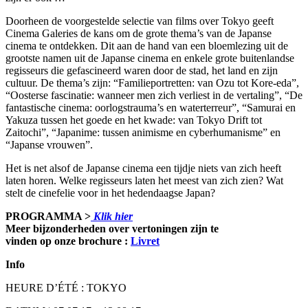
Doorheen de voorgestelde selectie van films over Tokyo geeft
Cinema Galeries de kans om de grote thema’s van de Japanse
cinema te ontdekken. Dit aan de hand van een bloemlezing uit de
grootste namen uit de Japanse cinema en enkele grote buitenlandse
regisseurs die gefascineerd waren door de stad, het land en zijn
cultuur. De thema’s zijn: “Familieportretten: van Ozu tot Kore-eda”,
“Oosterse fascinatie: wanneer men zich verliest in de vertaling”, “De
fantastische cinema: oorlogstrauma’s en waterterreur”, “Samurai en
Yakuza tussen het goede en het kwade: van Tokyo Drift tot
Zaitochi”, “Japanime: tussen animisme en cyberhumanisme” en
“Japanse vrouwen”.
Het is net alsof de Japanse cinema een tijdje niets van zich heeft
laten horen. Welke regisseurs laten het meest van zich zien? Wat
stelt de cinefelie voor in het hedendaagse Japan?
PROGRAMMA >
Klik hier
Meer bijzonderheden over vertoningen zijn te
vinden op onze brochure :
Livret
Info
HEURE D’ÉTÉ : TOKYO