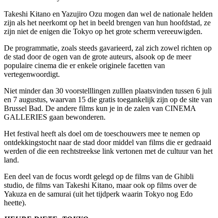
Takeshi Kitano en Yazujiro Ozu mogen dan wel de nationale helden
zijn als het neerkomt op het in beeld brengen van hun hoofdstad, ze
zijn niet de enigen die Tokyo op het grote scherm vereeuwigden.
De programmatie, zoals steeds gavarieerd, zal zich zowel richten op
de stad door de ogen van de grote auteurs, alsook op de meer
populaire cinema die er enkele originele facetten van
vertegenwoordigt.
Niet minder dan 30 voorstelllingen zulllen plaatsvinden tussen 6 juli
en 7 augustus, waarvan 15 die gratis toegankelijk zijn op de site van
Brussel Bad. De andere films kun je in de zalen van CINEMA
GALLERIES gaan bewonderen.
Het festival heeft als doel om de toeschouwers mee te nemen op
ontdekkingstocht naar de stad door middel van films die er gedraaid
werden of die een rechtstreekse link vertonen met de cultuur van het
land.
Een deel van de focus wordt gelegd op de films van de Ghibli
studio, de films van Takeshi Kitano, maar ook op films over de
Yakuza en de samurai (uit het tijdperk waarin Tokyo nog Edo
heette).