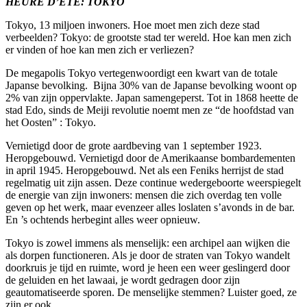
HEURE D’ETE: TOKYO
Tokyo, 13 miljoen inwoners. Hoe moet men zich deze stad
verbeelden? Tokyo: de grootste stad ter wereld. Hoe kan men zich
er vinden of hoe kan men zich er verliezen?
De megapolis Tokyo vertegenwoordigt een kwart van de totale
Japanse bevolking. Bijna 30% van de Japanse bevolking woont op
2% van zijn oppervlakte. Japan samengeperst. Tot in 1868 heette de
stad Edo, sinds de Meiji revolutie noemt men ze “de hoofdstad van
het Oosten” : Tokyo.
Vernietigd door de grote aardbeving van 1 september 1923.
Heropgebouwd. Vernietigd door de Amerikaanse bombardementen
in april 1945. Heropgebouwd. Net als een Feniks herrijst de stad
regelmatig uit zijn assen. Deze continue wedergeboorte weerspiegelt
de energie van zijn inwoners: mensen die zich overdag ten volle
geven op het werk, maar evenzeer alles loslaten s’avonds in de bar.
En ’s ochtends herbegint alles weer opnieuw.
Tokyo is zowel immens als menselijk: een archipel aan wijken die
als dorpen functioneren. Als je door de straten van Tokyo wandelt
doorkruis je tijd en ruimte, word je heen een weer geslingerd door
de geluiden en het lawaai, je wordt gedragen door zijn
geautomatiseerde sporen. De menselijke stemmen? Luister goed, ze
zijn er ook …