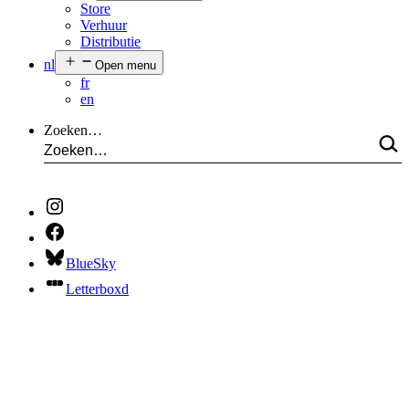
Store
Verhuur
Distributie
nl
Open menu
fr
en
Zoeken…
BlueSky
Letterboxd