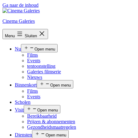
Ga naar de inhoud
Cinema Galeries
Menu
Sluiten
Nu
Open menu
Films
Events
tentoonstelling
Galeries filmserie
Nieuws
Binnenkort
Open menu
Films
Events
Scholen
Visit
Open menu
Bereikbaarheid
Prijzen & abonnementen
Gezondheidsmaatregelen
Diensten
Open menu