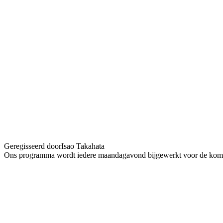
Panda petit Panda
Geregisseerd door
Isao Takahata
Ons programma wordt iedere maandagavond bijgewerkt voor de kom