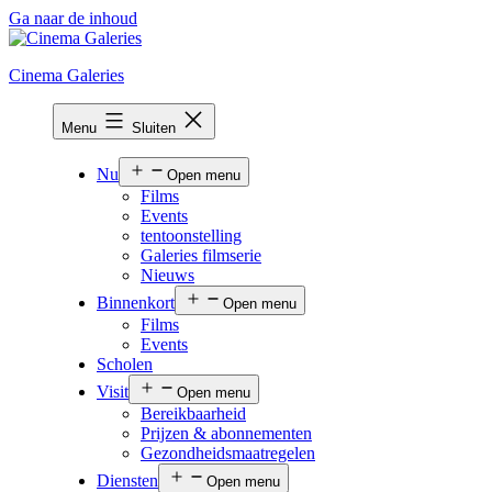
Ga naar de inhoud
Cinema Galeries
Menu
Sluiten
Nu
Open menu
Films
Events
tentoonstelling
Galeries filmserie
Nieuws
Binnenkort
Open menu
Films
Events
Scholen
Visit
Open menu
Bereikbaarheid
Prijzen & abonnementen
Gezondheidsmaatregelen
Diensten
Open menu