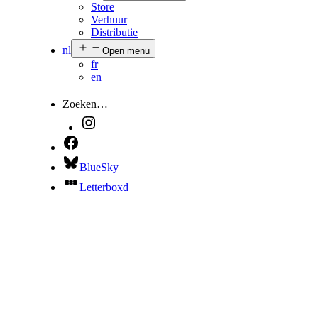
Store
Verhuur
Distributie
nl
Open menu
fr
en
Zoeken…
BlueSky
Letterboxd