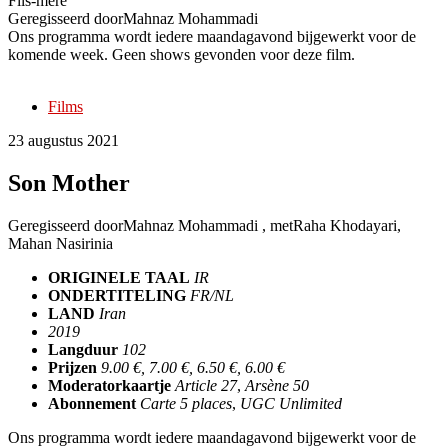
Fils-mère
Geregisseerd door
Mahnaz Mohammadi
Ons programma wordt iedere maandagavond bijgewerkt voor de
komende week. Geen shows gevonden voor deze film.
Films
23 augustus 2021
Son Mother
Geregisseerd door
Mahnaz Mohammadi
, met
Raha Khodayari,
Mahan Nasirinia
ORIGINELE TAAL
IR
ONDERTITELING
FR/NL
LAND
Iran
2019
Langduur
102
Prijzen
9.00 €, 7.00 €, 6.50 €, 6.00 €
Moderatorkaartje
Article 27
,
Arsène 50
Abonnement
Carte 5 places
,
UGC Unlimited
Ons programma wordt iedere maandagavond bijgewerkt voor de