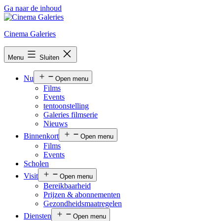
Ga naar de inhoud
Cinema Galeries
Menu
Sluiten
Nu
Open menu
Films
Events
tentoonstelling
Galeries filmserie
Nieuws
Binnenkort
Open menu
Films
Events
Scholen
Visit
Open menu
Bereikbaarheid
Prijzen & abonnementen
Gezondheidsmaatregelen
Diensten
Open menu