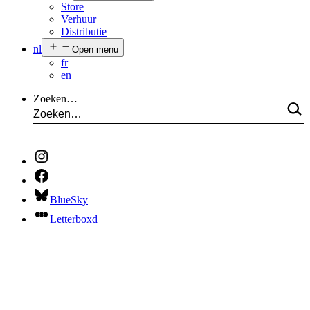
Store
Verhuur
Distributie
nl
Open menu
fr
en
Zoeken…
BlueSky
Letterboxd