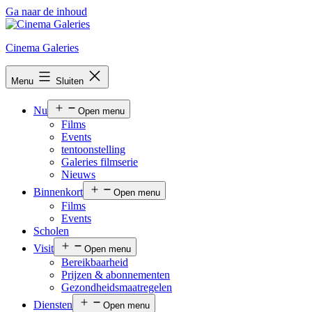
Ga naar de inhoud
Cinema Galeries
Menu
Sluiten
Nu
Open menu
Films
Events
tentoonstelling
Galeries filmserie
Nieuws
Binnenkort
Open menu
Films
Events
Scholen
Visit
Open menu
Bereikbaarheid
Prijzen & abonnementen
Gezondheidsmaatregelen
Diensten
Open menu