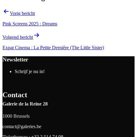
Vorig bericht
Pink Screens 2025 : Dreams
Volgend bericht
Expat Cinema : La Petite Dernière (The Little Sister)
Newsletter
Schrijf je nu in!
Contact
Galerie de la Reine 28
1000 Brussels
contact@galeries.be
Ticketbureau :
+32 2 514 74 98