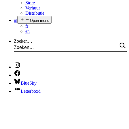
Store
Verhuur
Distributie
nl
Open menu
fr
en
Zoeken…
BlueSky
Letterboxd