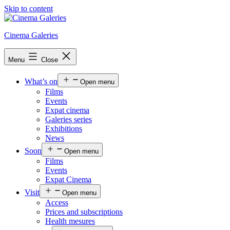
Skip to content
Cinema Galeries
Menu
Close
What’s on
Open menu
Films
Events
Expat cinema
Galeries series
Exhibitions
News
Soon
Open menu
Films
Events
Expat Cinema
Visit
Open menu
Access
Prices and subscriptions
Health mesures