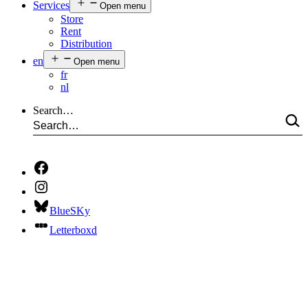
Services
Open menu
Store
Rent
Distribution
en
Open menu
fr
nl
Search…
BlueSKy
Letterboxd