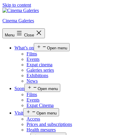
Skip to content
Cinema Galeries
Menu
Close
What’s on
Open menu
Films
Events
Expat cinema
Galeries series
Exhibitions
News
Soon
Open menu
Films
Events
Expat Cinema
Visit
Open menu
Access
Prices and subscriptions
Health mesures