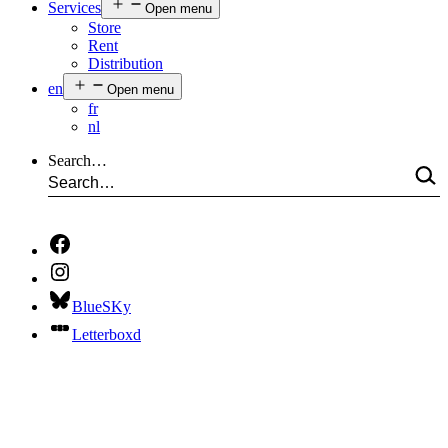
Services
Open menu
Store
Rent
Distribution
en
Open menu
fr
nl
Search…
BlueSKy
Letterboxd