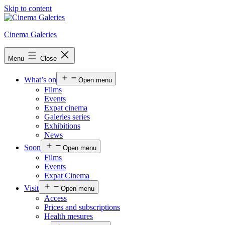
Skip to content
Cinema Galeries
Menu
Close
What’s on
Open menu
Films
Events
Expat cinema
Galeries series
Exhibitions
News
Soon
Open menu
Films
Events
Expat Cinema
Visit
Open menu
Access
Prices and subscriptions
Health mesures