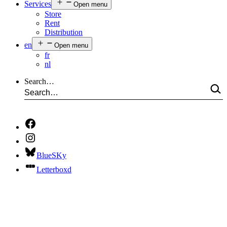
Services
Open menu
Store
Rent
Distribution
en
Open menu
fr
nl
Search…
BlueSKy
Letterboxd