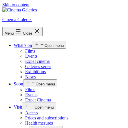
Skip to content
Cinema Galeries
Menu
Close
What’s on
Open menu
Films
Events
Expat cinema
Galeries series
Exhibitions
News
Soon
Open menu
Films
Events
Expat Cinema
Visit
Open menu
Access
Prices and subscriptions
Health mesures