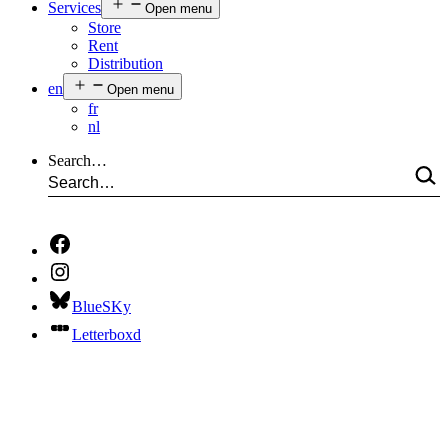
Services
Open menu
Store
Rent
Distribution
en
Open menu
fr
nl
Search…
BlueSKy
Letterboxd