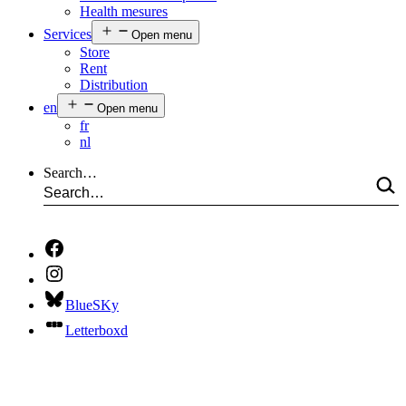
Health mesures
Services
Open menu
Store
Rent
Distribution
en
Open menu
fr
nl
Search…
BlueSKy
Letterboxd