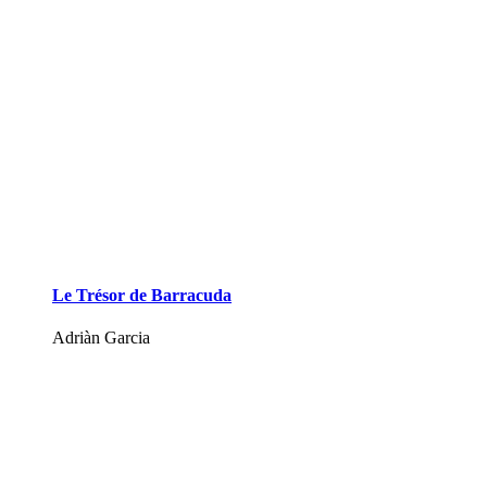
Le Trésor de Barracuda
Adriàn Garcia