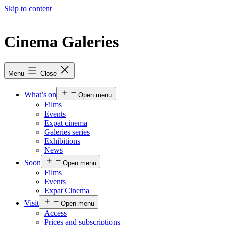
Skip to content
Cinema Galeries
Menu
Close
What’s on
Open menu
Films
Events
Expat cinema
Galeries series
Exhibitions
News
Soon
Open menu
Films
Events
Expat Cinema
Visit
Open menu
Access
Prices and subscriptions